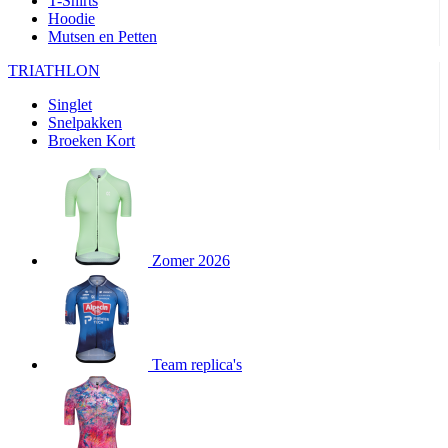
T-Shirts
product[80000905]
www.kalas.nl
1 jaar
Hoodie
Mutsen en Petten
product[80000903]
www.kalas.nl
1 jaar
product[80001034]
www.kalas.nl
1 jaar
TRIATHLON
product[80000951]
www.kalas.nl
1 jaar
Singlet
Snelpakken
product[80000046]
www.kalas.nl
1 jaar
Broeken Kort
product[24257]
www.kalas.nl
1 jaar
product[80001010]
www.kalas.nl
1 jaar
product[24293]
www.kalas.nl
1 jaar
product[80000922]
www.kalas.nl
1 jaar
Zomer 2026
product[80002188]
www.kalas.nl
1 jaar
product[80000997]
www.kalas.nl
1 jaar
product[80002564]
www.kalas.nl
1 jaar
product[80000040]
www.kalas.nl
1 jaar
Team replica's
product[24128]
www.kalas.nl
1 jaar
product[24135]
www.kalas.nl
1 jaar
product[80002191]
www.kalas.nl
1 jaar