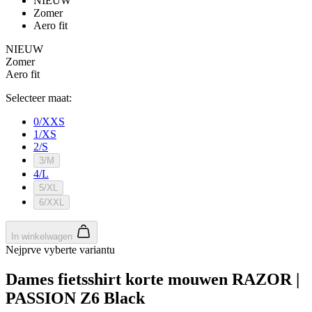
NIEUW
Zomer
Aero fit
NIEUW
Zomer
Aero fit
Selecteer maat:
0/XXS
1/XS
2/S
3/M
4/L
5/XL
6/XXL
In winkelwagen
Nejprve vyberte variantu
Dames fietsshirt korte mouwen RAZOR |
PASSION Z6 Black