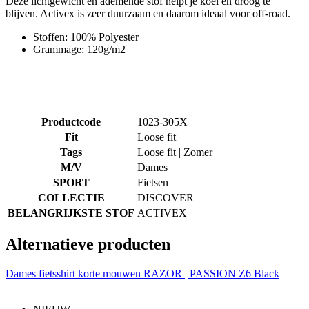
Deze lichtgewicht en ademende stof helpt je koel en droog te
blijven. Activex is zeer duurzaam en daarom ideaal voor off-road.
Stoffen: 100% Polyester
Grammage: 120g/m2
Productcode
1023-305X
Fit
Loose fit
Tags
Loose fit | Zomer
M/V
Dames
SPORT
Fietsen
COLLECTIE
DISCOVER
BELANGRIJKSTE STOF
ACTIVEX
Alternatieve producten
Dames fietsshirt korte mouwen RAZOR | PASSION Z6 Black