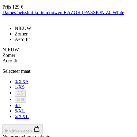
Prijs
129 €
Dames fietsshirt korte mouwen RAZOR | PASSION Z6 White
NIEUW
Zomer
Aero fit
NIEUW
Zomer
Aero fit
Selecteer maat:
0/XXS
1/XS
2/S
3/M
4/L
5/XL
6/XXL
In winkelwagen
Nejprve vyberte variantu