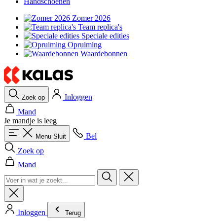
Handschoenen
Zomer 2026
Team replica's
Speciale edities
Opruiming
Waardebonnen
Inloggen
Zoek op
Mand
Je mandje is leeg
Bel
Menu
Sluit
Zoek op
Mand
Inloggen
Terug