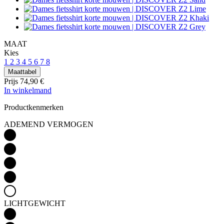
MAAT
Kies
1
2
3
4
5
6
7
8
Maattabel
Prijs
74,90 €
In winkelmand
Productkenmerken
ADEMEND VERMOGEN
LICHTGEWICHT