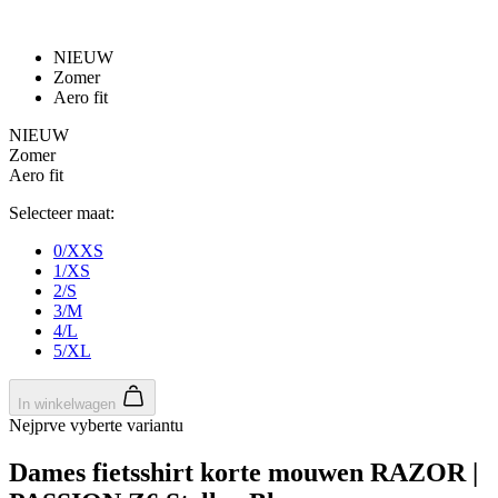
NIEUW
Zomer
Aero fit
NIEUW
Zomer
Aero fit
Selecteer maat:
0/XXS
1/XS
2/S
3/M
4/L
5/XL
In winkelwagen
Nejprve vyberte variantu
Dames fietsshirt korte mouwen RAZOR |