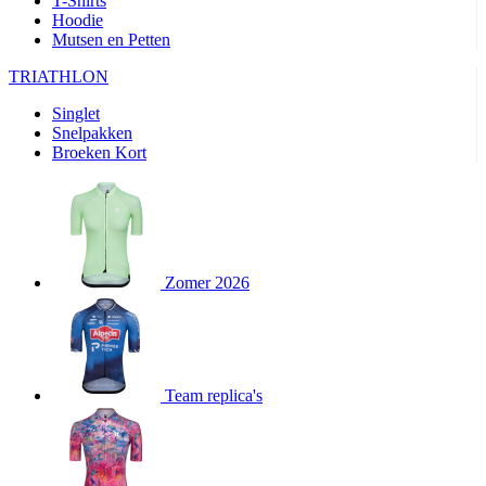
T-Shirts
product[80000905]
www.kalas.nl
1 jaar
Hoodie
Mutsen en Petten
product[80000903]
www.kalas.nl
1 jaar
product[80001034]
www.kalas.nl
1 jaar
TRIATHLON
product[80000951]
www.kalas.nl
1 jaar
Singlet
Snelpakken
product[80000046]
www.kalas.nl
1 jaar
Broeken Kort
product[24257]
www.kalas.nl
1 jaar
product[80001010]
www.kalas.nl
1 jaar
product[24293]
www.kalas.nl
1 jaar
product[80000922]
www.kalas.nl
1 jaar
Zomer 2026
product[80002188]
www.kalas.nl
1 jaar
product[80000997]
www.kalas.nl
1 jaar
product[80002564]
www.kalas.nl
1 jaar
product[80000040]
www.kalas.nl
1 jaar
Team replica's
product[24128]
www.kalas.nl
1 jaar
product[24135]
www.kalas.nl
1 jaar
product[80002191]
www.kalas.nl
1 jaar