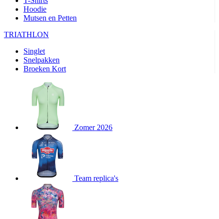
T-Shirts
product[80000905]
www.kalas.nl
1 jaar
Hoodie
Mutsen en Petten
product[80000903]
www.kalas.nl
1 jaar
product[80001034]
www.kalas.nl
1 jaar
TRIATHLON
product[80000951]
www.kalas.nl
1 jaar
Singlet
Snelpakken
product[80000046]
www.kalas.nl
1 jaar
Broeken Kort
product[24257]
www.kalas.nl
1 jaar
product[80001010]
www.kalas.nl
1 jaar
product[24293]
www.kalas.nl
1 jaar
product[80000922]
www.kalas.nl
1 jaar
Zomer 2026
product[80002188]
www.kalas.nl
1 jaar
product[80000997]
www.kalas.nl
1 jaar
product[80002564]
www.kalas.nl
1 jaar
product[80000040]
www.kalas.nl
1 jaar
Team replica's
product[24128]
www.kalas.nl
1 jaar
product[24135]
www.kalas.nl
1 jaar
product[80002191]
www.kalas.nl
1 jaar