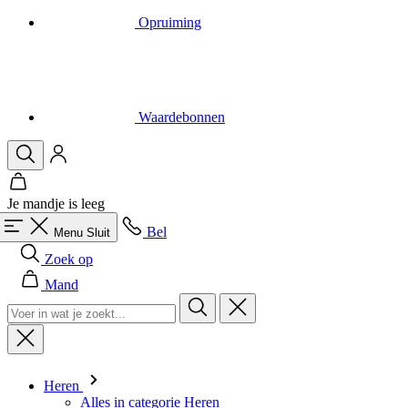
Waardebonnen
Je mandje is leeg
Bel
Menu
Sluit
Zoek op
Mand
Heren
Alles in categorie Heren
Fietsen
Alles in categorie Fietsen
Shirts Korte Mouw
Shirts Lange Mouw