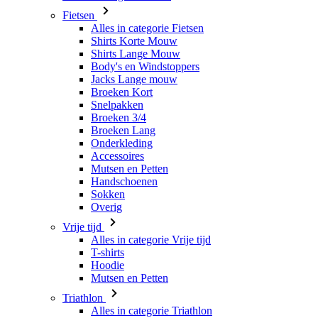
Body's en Windstoppers
Jacks Lange mouw
Broeken Kort
Snelpakken
Broeken 3/4
Broeken Lang
Onderkleding
Accessoires
Mutsen en Petten
Handschoenen
Sokken
Overig
Vrije tijd
Alles in categorie Vrije tijd
T-shirts
Hoodie
Mutsen en Petten
Triathlon
Alles in categorie Triathlon
Singlet
Snelpakken
Broeken Kort
Zomer 2026
Team replica's