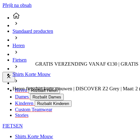
Přejít na obsah
Standaard producten
Heren
Fietsen
GRATIS VERZENDING VANAF €130 | GRATIS
Shirts Korte Mouw
Heren fietsshirt korte mouwen | DISCOVER Z2 Grey | Maat: 2
Heren
Rozbalit Heren
Dames
Rozbalit Dames
Kinderen
Rozbalit Kinderen
Custom Teamwear
Stories
FIETSEN
Shirts Korte Mouw