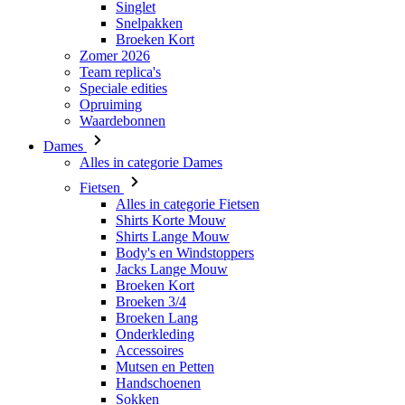
Speciale edities
Opruiming
Waardebonnen
Dames
Alles in categorie Dames
Fietsen
Alles in categorie Fietsen
Shirts Korte Mouw
Shirts Lange Mouw
Body's en Windstoppers
Jacks Lange Mouw
Broeken Kort
Broeken 3/4
Broeken Lang
Onderkleding
Accessoires
Mutsen en Petten
Handschoenen
Sokken
Overig
Vrije tijd
Alles in categorie Vrije tijd
T-Shirts