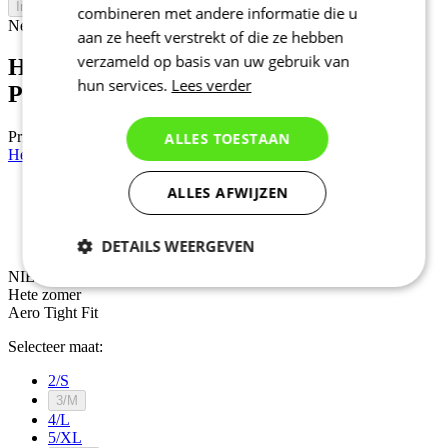
In winkelwagen
combineren met andere informatie die u
Nejprve vyberte variantu
aan ze heeft verstrekt of die ze hebben
verzameld op basis van uw gebruik van
Heren fietsshirt korte mouwen |
hun services.
Lees verder
PROJECT Z6 Black
Prijs
189 €
ALLES TOESTAAN
Heren fietsshirt korte mouwen | PROJECT Z6 White
ALLES AFWIJZEN
NIEUW
Hete zomer
Aero Tight Fit
DETAILS WEERGEVEN
NIEUW
Noodzakelijk
Statistieken
Hete zomer
Aero Tight Fit
Selecteer maat:
Marketing
Functioneel
2/S
3/M
4/L
5/XL
Niet geclassificeerd