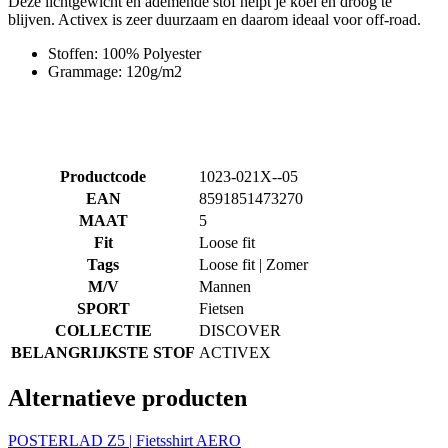
Deze lichtgewicht en ademende stof helpt je koel en droog te
blijven. Activex is zeer duurzaam en daarom ideaal voor off-road.
Stoffen: 100% Polyester
Grammage: 120g/m2
Productcode
1023-021X--05
EAN
8591851473270
MAAT
5
Fit
Loose fit
Tags
Loose fit | Zomer
M/V
Mannen
SPORT
Fietsen
COLLECTIE
DISCOVER
BELANGRIJKSTE STOF
ACTIVEX
Alternatieve producten
POSTERLAD Z5 | Fietsshirt AERO