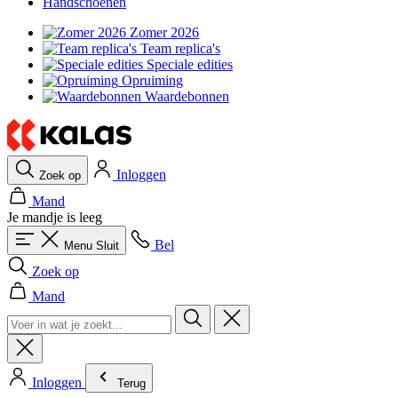
Handschoenen
Zomer 2026
Team replica's
Speciale edities
Opruiming
Waardebonnen
Inloggen
Zoek op
Mand
Je mandje is leeg
Bel
Menu
Sluit
Zoek op
Mand
Inloggen
Terug