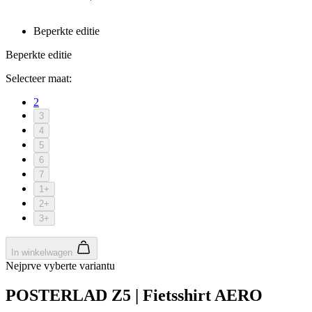
Beperkte editie
Beperkte editie
Selecteer maat:
2
3
4
5
6
7
1+
2+
3+
In winkelwagen
Nejprve vyberte variantu
POSTERLAD Z5 | Fietsshirt AERO