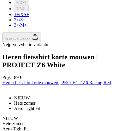
6/XXL
7/3XL
1+/XS+
2+/S+
3+/M+
In winkelwagen
Noodzakelijk
Statistieken
Marketing
Nejprve vyberte variantu
Functioneel
Niet geclassificeerd
Heren fietsshirt korte mouwen |
Strikt noodzakelijke cookies maken de
PROJECT Z6 White
kernfunctionaliteiten van de website mogelijk, zoals
gebruikersaanmelding en accountbeheer. De
website kan niet goed worden gebruikt zonder de
Prijs
189 €
strikt noodzakelijke cookies.
Heren fietsshirt korte mouwen | PROJECT Z6 Racing Red
Aanbieder
/
Naam
Vervaldatum
O
Domein
NIEUW
CookieScriptConsent
5 maanden 3
De
CookieScript
Hete zomer
weken
wo
.kalas.nl
do
Aero Tight Fit
Sc
o
NIEUW
c
Hete zomer
va
o
Aero Tight Fit