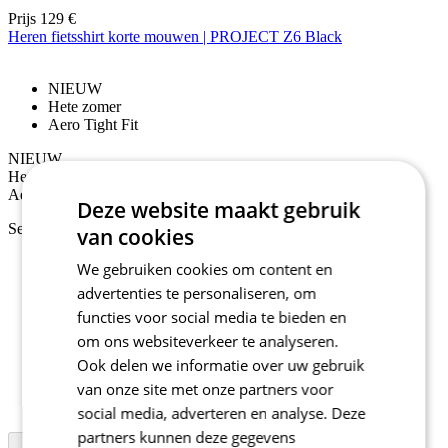
Prijs
129 €
Heren fietsshirt korte mouwen | PROJECT Z6 Black
NIEUW
Hete zomer
Aero Tight Fit
NIEUW
Hete zomer
Aero Tight Fit
Deze website maakt gebruik
Selecteer maat:
van cookies
2/S
We gebruiken cookies om content en
3/M
advertenties te personaliseren, om
4/L
functies voor social media te bieden en
5/XL
6/XXL
om ons websiteverkeer te analyseren.
7/3XL
Ook delen we informatie over uw gebruik
1+/XS+
van onze site met onze partners voor
2+/S+
3+/M+
social media, adverteren en analyse. Deze
partners kunnen deze gegevens