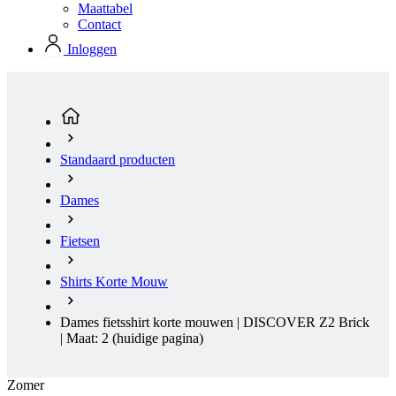
Maattabel
product[23977]
www.kalas.nl
11 maanden
Contact
4 weken
Inloggen
product[20000119]
www.kalas.nl
11 maanden
4 weken
product[80000515]
www.kalas.nl
11 maanden
4 weken
product[24143]
www.kalas.nl
11 maanden
4 weken
Standaard producten
product[24033]
www.kalas.nl
11 maanden
4 weken
Dames
product[24168]
www.kalas.nl
11 maanden
4 weken
Fietsen
product[80000027]
www.kalas.nl
11 maanden
4 weken
Shirts Korte Mouw
product[80000041]
www.kalas.nl
11 maanden
4 weken
Dames fietsshirt korte mouwen | DISCOVER Z2 Brick
product[20000860]
www.kalas.nl
11 maanden
4 weken
| Maat: 2
(huidige pagina)
product[24010]
www.kalas.nl
11 maanden
4 weken
Zomer