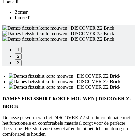
product[24154]
www.kalas.nl
11 maanden
Loose fit
4 weken
Zomer
product[24268]
www.kalas.nl
11 maanden
Loose fit
4 weken
product[24172]
www.kalas.nl
11 maanden
4 weken
product[24179]
www.kalas.nl
11 maanden
4 weken
1
product[80000036]
www.kalas.nl
11 maanden
2
4 weken
3
product[24215]
www.kalas.nl
11 maanden
4 weken
product[20000859]
www.kalas.nl
11 maanden
4 weken
product[24103]
www.kalas.nl
11 maanden
4 weken
DAMES FIETSSHIRT KORTE MOUWEN | DISCOVER Z2
product[24159]
www.kalas.nl
11 maanden
BRICK
4 weken
De losse pasvorm van het DISCOVER Z2 shirt in combinatie met
product[24120]
www.kalas.nl
11 maanden
het functionele en comfortabele materiaal zorgt voor de perfecte
4 weken
rijervaring. Het shirt voert zweet af en helpt het lichaam droog en
product[24182]
www.kalas.nl
11 maanden
comfortabel te houden.
4 weken