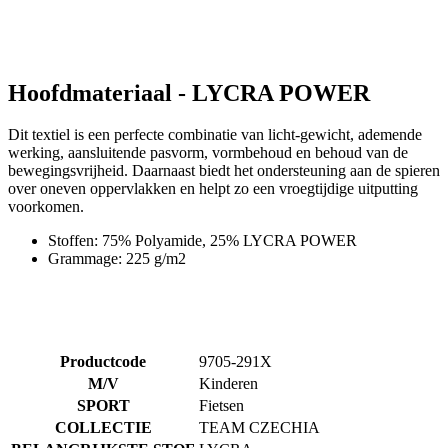
Hoofdmateriaal - LYCRA POWER
Dit textiel is een perfecte combinatie van licht-gewicht, ademende
werking, aansluitende pasvorm, vormbehoud en behoud van de
bewegingsvrijheid. Daarnaast biedt het ondersteuning aan de spieren
over oneven oppervlakken en helpt zo een vroegtijdige uitputting
voorkomen.
Stoffen: 75% Polyamide, 25% LYCRA POWER
Grammage: 225 g/m2
Productcode
9705-291X
M/V
Kinderen
SPORT
Fietsen
COLLECTIE
TEAM CZECHIA
BELANGRIJKSTE STOF
LYCRA
ZEEM
LITTLE RACER
Alternatieve producten