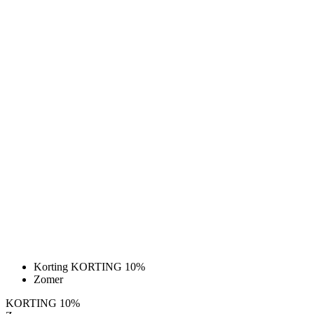
Korting KORTING 10%
Zomer
KORTING 10%
Zomer
MOTION Z4 | FIETSBROEK | PURE
BLACK | JUNIOR