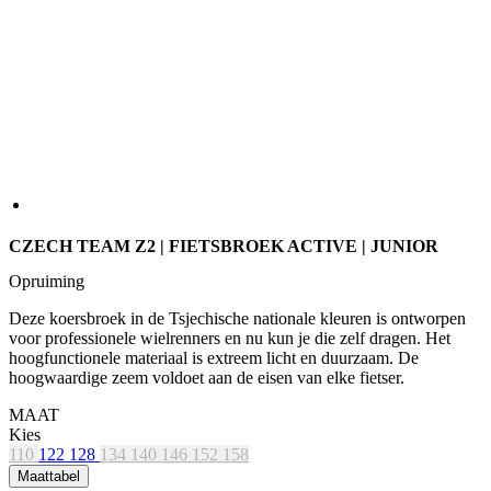
CZECH TEAM Z2 | FIETSBROEK ACTIVE | JUNIOR
Opruiming
Deze koersbroek in de Tsjechische nationale kleuren is ontworpen
voor professionele wielrenners en nu kun je die zelf dragen. Het
hoogfunctionele materiaal is extreem licht en duurzaam. De
hoogwaardige zeem voldoet aan de eisen van elke fietser.
MAAT
Kies
110
122
128
134
140
146
152
158
Maattabel
Původní cena
59,90 €
Prijs
54 €
IN WINKELMAND