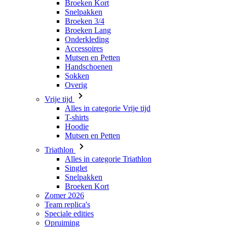
Accessoires
Mutsen en Petten
Handschoenen
Sokken
Overig
Vrije tijd
Alles in categorie Vrije tijd
T-shirts
Hoodie
Mutsen en Petten
Triathlon
Alles in categorie Triathlon
Singlet
Snelpakken
Broeken Kort
Zomer 2026
Team replica's
Speciale edities
Opruiming
Waardebonnen
Dames
Alles in categorie Dames
Fietsen