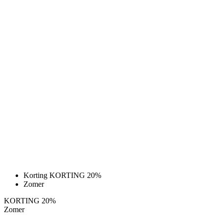
Korting KORTING 20%
Zomer
KORTING 20%
Zomer
MOTION Z4 | FIETSBROEK (NO BIBS)
| PURE BLACK | JUNIOR