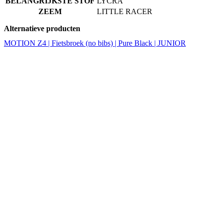
MOTION Z4 | Fietsbroek (no bibs) | Pure Black | JUNIOR