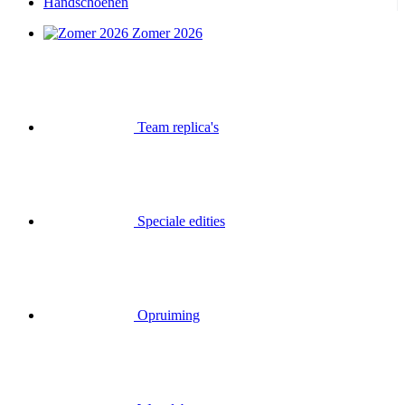
Handschoenen
Zomer 2026
Team replica's
Speciale edities
Opruiming
Waardebonnen
Inloggen
Zoek op
Mand