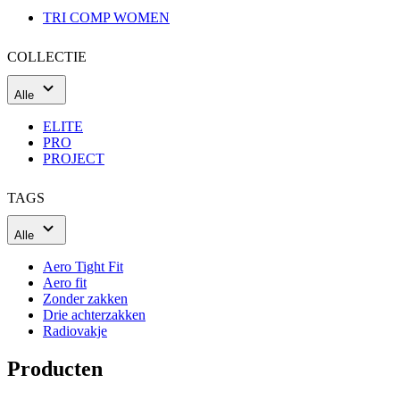
TRI COMP WOMEN
COLLECTIE
Alle
ELITE
PRO
PROJECT
TAGS
Alle
Aero Tight Fit
Aero fit
Zonder zakken
Drie achterzakken
Radiovakje
Producten