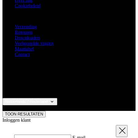
Over ons
Cookiebeleid
KLANTENSERVICE
Verzending
Retouren
Downloaden
Veelgestelde vragen
Maattabel
Contact
Netherlands / Nederland
© 2026 KALAS Sportswear
TOON RESULTATEN
Inloggen klant
Sluit
E-mail