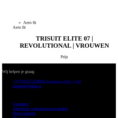
Aero fit
Aero fit
TRISUIT ELITE 07 |
REVOLUTIONAL | VROUWEN
Prijs
Contact
Wij helpen je graag
+31 (0)515 228010
Weekdagen 9:00 - 17:00
support@kalas.cc
INFORMATIE
Vacatures
Algemene verkoopsvoorwaarden
Privacybeleid