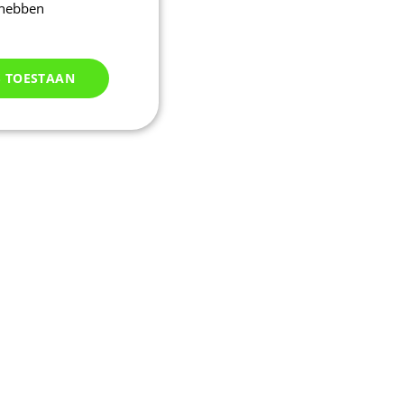
 hebben
S TOESTAAN
Niet
geclassificeerd
d
elding en
kie-Script.com-
oekers te