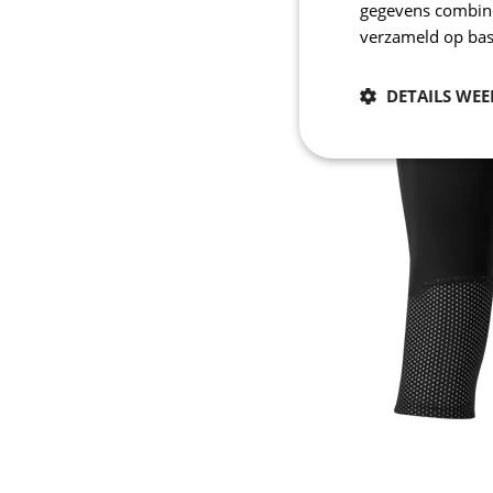
gegevens combiner
verzameld op bas
DETAILS WE
Noodzakelijk
Strikt noodzakelijke
accountbeheer. De we
Naam
CookieScriptConse