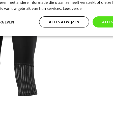
en met andere informatie die u aan ze heeft verstrekt of die ze
is van uw gebruik van hun services.
Lees verder
ERGEVEN
ALLES AFWIJZEN
ALLE
Statistieken
Marketing
Functioneel
Noodzakelijk
Statistieken
Marketing
Functioneel
Niet geclassificeer
 cookies maken de kernfunctionaliteiten van de website mogelijk, zoals gebruikersaanm
bsite kan niet goed worden gebruikt zonder de strikt noodzakelijke cookies.
Aanbieder
/
Vervaldatum
Omschrijving
Domein
nt
5 maanden 3
Deze cookie wordt gebruikt door de Coo
CookieScript
weken
service om de cookievoorkeuren van bez
.kalas.nl