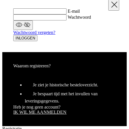
Sluit
ba
ta
E-mail
id
a
Wachtwoord
do
wo
om
Wachtwoord vergeten?
v
ge
INLOGGEN
t
He
g
wi
g
n
wo
Waarom registreren?
ka
vo
e
vo
b
Je ziet je historische besteloverzicht.
ee
st
Je bespaart tijd met het invullen van
ge
pa
leveringsgegevens.
Heb je nog geen account?
ipCountry
www.kalas.nl
11 maanden
Ge
IK WIL ME AANMELDEN
4 weken
la
ge
sl
va
Registratie