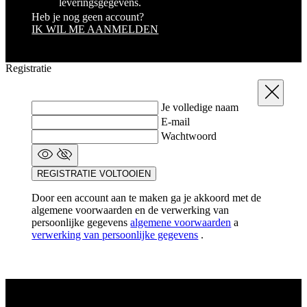
ka
leveringsgegevens.
vo
Heb je nog geen account?
e
IK WIL ME AANMELDEN
vo
b
ee
st
Registratie
ge
pa
Sluit
ipCountry
www.kalas.nl
1 jaar
Ge
Je volledige naam
la
ge
E-mail
sl
Wachtwoord
va
om
tr
di
REGISTRATIE VOLTOOIEN
ve
laravel_session
1 dag
In
Laravel LLC
Door een account aan te maken ga je akkoord met de
la
www.kalas.nl
algemene voorwaarden en de verwerking van
la
persoonlijke gegevens
algemene voorwaarden
a
om
in
verwerking van persoonlijke gegevens
.
ge
id