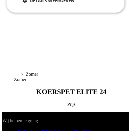
DETAILS WEERGEVEN
Noodzakelijk
Statistieken
Marketing
Functioneel
Niet geclassificeerd
Zomer
Zomer
KOERSPET ELITE 24
Noodzakelijk
Statistieken
Marketing
Prijs
Functioneel
Niet geclassificeerd
Contact
Strikt noodzakelijke cookies maken de
Wij helpen je graag
kernfunctionaliteiten van de website mogelijk, zoals
gebruikersaanmelding en accountbeheer. De