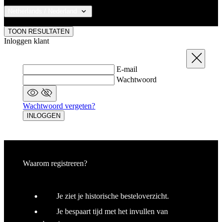
t
de
Netherlands / Nederland
be
ve
© 2026 KALAS Sportswear
pr
TOON RESULTATEN
in
Inloggen klant
z
v
Sluit
w
ge
E-mail
t
se
Wachtwoord
PHPSESSID
Sessie
C
PHP.net
ge
www.kalas.nl
ap
Wachtwoord vergeten?
ba
INLOGGEN
ta
id
a
do
wo
om
v
Waarom registreren?
ge
t
He
g
wi
Je ziet je historische besteloverzicht.
g
n
Je bespaart tijd met het invullen van
wo