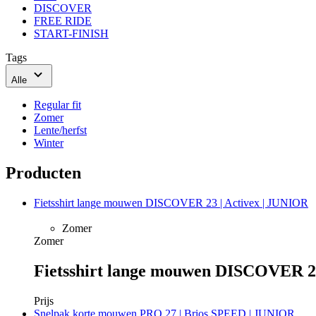
DISCOVER
FREE RIDE
START-FINISH
Tags
Alle
Regular fit
Zomer
Lente/herfst
Winter
Producten
Fietsshirt lange mouwen DISCOVER 23 | Activex | JUNIOR
Zomer
Zomer
Fietsshirt lange mouwen DISCOVER 23
Prijs
Snelpak korte mouwen PRO 27 | Brios SPEED | JUNIOR