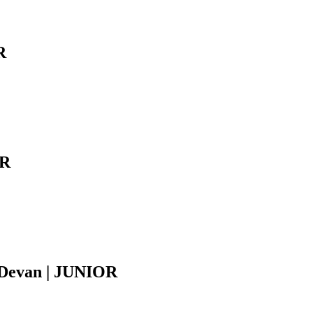
R
OR
 Devan | JUNIOR