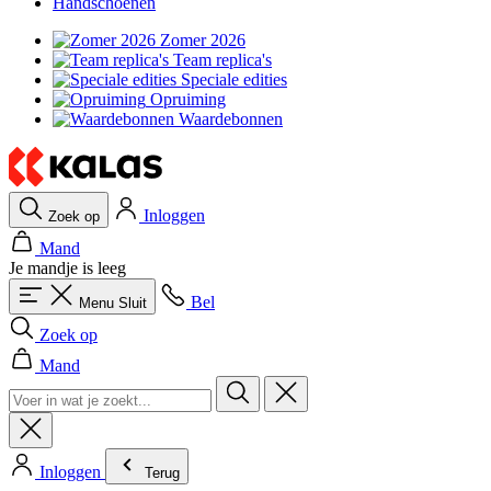
Handschoenen
Zomer 2026
Team replica's
Speciale edities
Opruiming
Waardebonnen
Inloggen
Zoek op
Mand
Je mandje is leeg
Bel
Menu
Sluit
Zoek op
Mand
Inloggen
Terug