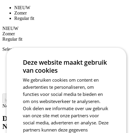
NIEUW
Zomer
Regular fit
NIEUW
Zomer
Regular fit
Selecteer maat:
1/XS
Deze website maakt gebruik
2/S
van cookies
3/M
4/L
We gebruiken cookies om content en
5/XL
6/XXL
advertenties te personaliseren, om
functies voor social media te bieden en
In winkelwagen
om ons websiteverkeer te analyseren.
Nejprve vyberte variantu
Ook delen we informatie over uw gebruik
van onze site met onze partners voor
Dames fietsbroek | MOTION Z6
social media, adverteren en analyse. Deze
NavyBlue
partners kunnen deze gegevens