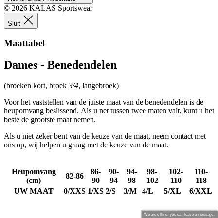
product[80000994]
www.kalas.nl
1 jaar
© 2026 KALAS Sportswear
product[24231]
www.kalas.nl
1 jaar
Sluit
product[80001000]
www.kalas.nl
1 jaar
Maattabel
product[80000520]
www.kalas.nl
1 jaar
Dames - Benedendelen
product[24169]
www.kalas.nl
1 jaar
product[80002337]
www.kalas.nl
1 jaar
(broeken kort, broek
3/4
, langebroek)
product[80000013]
www.kalas.nl
1 jaar
Voor het vaststellen van de juiste maat van de benedendelen is de
product[24170]
www.kalas.nl
1 jaar
heupomvang beslissend. Als u net tussen twee maten valt, kunt u het
beste de grootste maat nemen.
product[80001009]
www.kalas.nl
1 jaar
product[80000975]
www.kalas.nl
1 jaar
Als u niet zeker bent van de keuze van de maat, neem contact met
ons op, wij helpen u graag met de keuze van de maat.
product[80001025]
www.kalas.nl
1 jaar
product[80000917]
www.kalas.nl
1 jaar
Heupomvang
86-
90-
94-
98-
102-
110-
82-86
product[80000043]
www.kalas.nl
1 jaar
(cm)
90
94
98
102
110
118
product[24240]
www.kalas.nl
1 jaar
UW MAAT
0/XXS
1/XS
2/S
3/M
4/L
5/XL
6/XXL
product[20000574]
www.kalas.nl
1 jaar
We are offline, you can leave a message.
product[24256]
www.kalas.nl
1 jaar