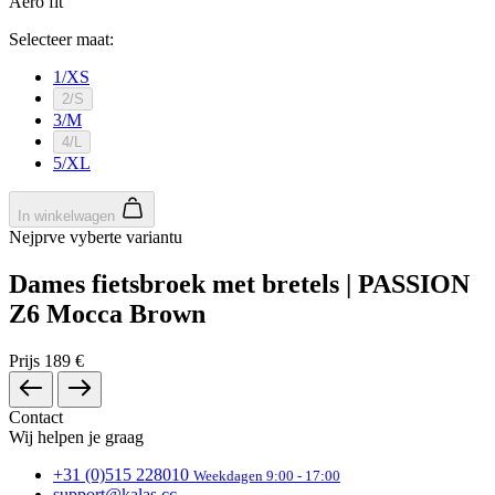
Aero fit
product[80000052]
www.kalas.nl
1 jaar
Selecteer maat:
product[24537]
www.kalas.nl
1 jaar
product[24267]
www.kalas.nl
1 jaar
1/XS
2/S
product[24150]
www.kalas.nl
1 jaar
3/M
product[80001002]
www.kalas.nl
1 jaar
4/L
5/XL
product[24249]
www.kalas.nl
1 jaar
product[80002567]
www.kalas.nl
1 jaar
In winkelwagen
product[24149]
www.kalas.nl
1 jaar
Nejprve vyberte variantu
product[80001030]
www.kalas.nl
1 jaar
Dames fietsbroek met bretels | PASSION
product[24355]
www.kalas.nl
1 jaar
Z6 Mocca Brown
product[20000856]
www.kalas.nl
1 jaar
Prijs
189 €
product[24273]
www.kalas.nl
1 jaar
product[80000955]
www.kalas.nl
1 jaar
Contact
product[24376]
www.kalas.nl
1 jaar
Wij helpen je graag
product[80001006]
www.kalas.nl
1 jaar
+31 (0)515 228010
Weekdagen 9:00 - 17:00
product[80002348]
www.kalas.nl
1 jaar
support@kalas.cc