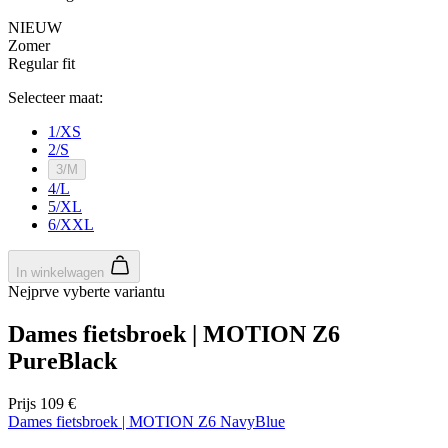
NIEUW
Zomer
Regular fit
Selecteer maat:
1/XS
2/S
3/M
4/L
5/XL
6/XXL
In winkelwagen
Nejprve vyberte variantu
Dames fietsbroek | MOTION Z6
PureBlack
Prijs
109 €
Dames fietsbroek | MOTION Z6 NavyBlue