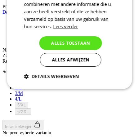
combineren met andere informatie die u
Prijs
109 €
aan ze heeft verstrekt of die ze hebben
Dames fietsbroek met bretels | MOTION Z6 PureBlack
verzameld op basis van uw gebruik van
hun services.
Lees verder
NIEUW
Zomer
Regular fit
ALLES TOESTAAN
NIEUW
Zomer
ALLES AFWIJZEN
Regular fit
Selecteer maat:
DETAILS WEERGEVEN
1/XS
2/S
Noodzakelijk
Statistieken
3/M
4/L
5/XL
6/XXL
Marketing
Functioneel
In winkelwagen
Nejprve vyberte variantu
Niet geclassificeerd