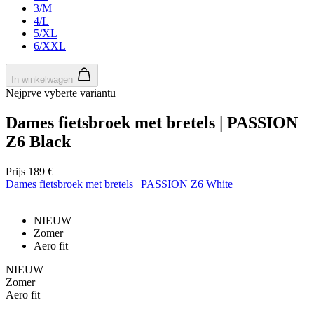
ap
3/M
ba
4/L
ta
5/XL
id
a
6/XXL
do
wo
om
In winkelwagen
v
Nejprve vyberte variantu
ge
t
He
Dames fietsbroek met bretels | PASSION
g
wi
Z6 Black
g
n
wo
Prijs
189 €
ka
vo
Dames fietsbroek met bretels | PASSION Z6 White
e
vo
b
NIEUW
ee
st
Zomer
ge
Aero fit
pa
NIEUW
ipCountry
www.kalas.nl
1 jaar
Ge
la
Zomer
ge
Aero fit
sl
va