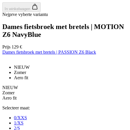
co
va
In winkelwagen
Sc
no
Nejprve vyberte variantu
co
Dames fietsbroek met bretels | MOTION
VISITOR_PRIVACY_METADATA
5 maanden 4
De
YouTube
weken
wo
.youtube.com
Z6 NavyBlue
o
t
de
Google
pr
Prijs
129 €
Privacy Policy
v
Dames fietsbroek met bretels | PASSION Z6 Black
in
si
He
ge
NIEUW
t
Zomer
de
Aero fit
be
ve
pr
NIEUW
in
Zomer
z
Aero fit
v
w
ge
Selecteer maat:
t
se
0/XXS
1/XS
PHPSESSID
Sessie
C
PHP.net
2/S
ge
www.kalas.nl