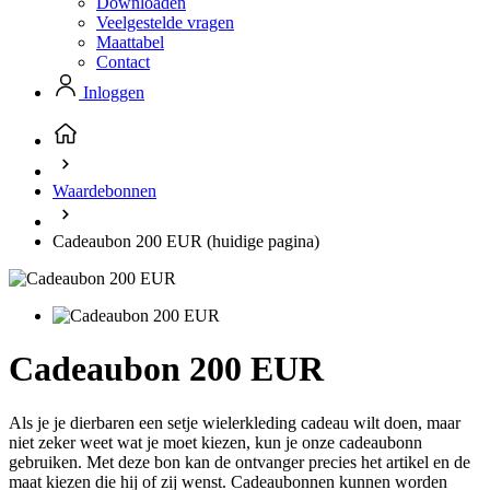
Downloaden
Veelgestelde vragen
Maattabel
Contact
Inloggen
Noodzakelijk
Statistieken
Marketing
Functioneel
Niet geclassificeerd
Strikt noodzakelijke cookies maken de
kernfunctionaliteiten van de website mogelijk, zoals
Waardebonnen
gebruikersaanmelding en accountbeheer. De
website kan niet goed worden gebruikt zonder de
strikt noodzakelijke cookies.
Cadeaubon 200 EUR
(huidige pagina)
Aanbieder
/
Naam
Vervaldatum
O
Domein
CookieScriptConsent
5 maanden 3
De
CookieScript
weken
wo
.kalas.nl
do
Cadeaubon 200 EUR
Sc
o
c
va
Als je je dierbaren een setje wielerkleding cadeau wilt doen, maar
o
co
niet zeker weet wat je moet kiezen, kun je onze cadeaubonn
va
gebruiken. Met deze bon kan de ontvanger precies het artikel en de
Sc
maat kiezen die hij of zij wenst. Cadeaubonnen kunnen worden
no