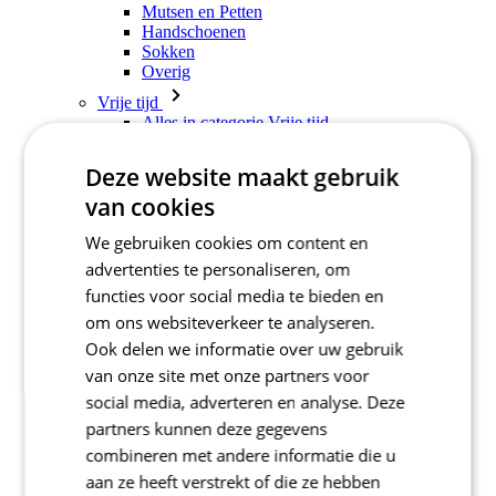
Mutsen en Petten
Handschoenen
Sokken
Overig
Vrije tijd
Alles in categorie Vrije tijd
T-Shirts
Hoodie
Deze website maakt gebruik
Mutsen en Petten
van cookies
Triathlon
Alles in categorie Triathlon
We gebruiken cookies om content en
Singlet
advertenties te personaliseren, om
Snelpakken
Broeken Kort
functies voor social media te bieden en
Zomer 2026
om ons websiteverkeer te analyseren.
Team replica's
Ook delen we informatie over uw gebruik
Speciale edities
Opruiming
van onze site met onze partners voor
Waardebonnen
social media, adverteren en analyse. Deze
Kinderen
partners kunnen deze gegevens
Alles in categorie Kinderen
combineren met andere informatie die u
Fietsen
aan ze heeft verstrekt of die ze hebben
Alles in categorie Fietsen