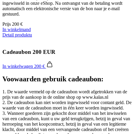
ingewisseld in onze eShop. Na ontvangst van de betaling wordt
co
automatisch een elektronische versie van de bon naar je e-mail
VISITOR_PRIVACY_METADATA
5 maanden 4
De
YouTube
gestuurd.
weken
wo
.youtube.com
o
Prijs
200 €
t
de
In winkelmand
Google
pr
Detail produktu
Privacy Policy
v
in
si
He
Cadeaubon 200 EUR
ge
t
de
In winkelwagen
200 €
be
ve
pr
Voowaarden gebruik cadeaubon:
in
z
v
1. De waarde vermeld op de cadeaubon wordt afgetrokken van de
w
ge
prijs van de aankoop in de online shop op www.kalas.nl
t
2. De cadeaubon kan niet worden ingewisseld voor contant geld. De
se
waarde van de cadeaubon moet in één keer worden ingewisseld.
PHPSESSID
Sessie
C
3. Wanneer goederen zijn gekocht door middel van het inwisselen
PHP.net
ge
www.kalas.nl
van een cadeaubon, kunt u uw geld terugkrijgen, hetzij in geval van
ap
herroeping van het koopcontract, hetzij in geval van een legitieme
ba
klacht, door middel van een vervangende cadeaubon of het creëren
ta
id