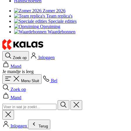
Handschoenen
Zomer 2026
Team replica's
Speciale edities
Opruiming
Waardebonnen
Inloggen
Zoek op
Mand
Je mandje is leeg
Bel
Menu
Sluit
Zoek op
Mand
Inloggen
Terug