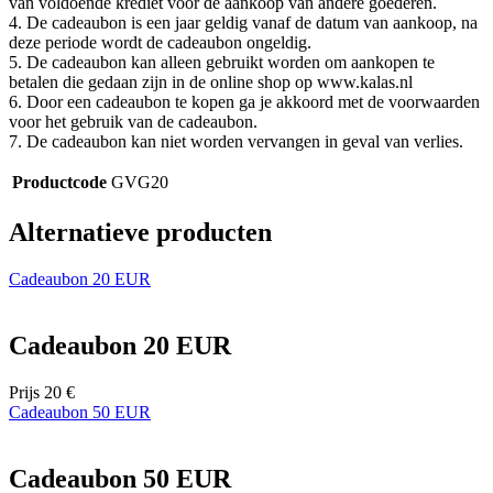
van voldoende krediet voor de aankoop van andere goederen.
a
4. De cadeaubon is een jaar geldig vanaf de datum van aankoop, na
do
deze periode wordt de cadeaubon ongeldig.
wo
om
5. De cadeaubon kan alleen gebruikt worden om aankopen te
v
betalen die gedaan zijn in de online shop op www.kalas.nl
ge
6. Door een cadeaubon te kopen ga je akkoord met de voorwaarden
t
voor het gebruik van de cadeaubon.
He
g
7. De cadeaubon kan niet worden vervangen in geval van verlies.
wi
g
Productcode
GVG20
n
wo
ka
Alternatieve producten
vo
e
vo
b
Cadeaubon 20 EUR
ee
st
ge
pa
Cadeaubon 20 EUR
ipCountry
www.kalas.nl
1 jaar
Ge
la
Prijs
20 €
ge
Cadeaubon 50 EUR
sl
va
om
tr
Cadeaubon 50 EUR
di