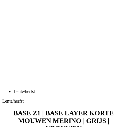
Lente/herfst
Lente/herfst
BASE Z1 | BASE LAYER KORTE
MOUWEN MERINO | GRIJS |
VROUWEN
Prijs
59,90 €
BASE Z1 | Base layer lange mouwen MERINO | grijs |
VROUWEN