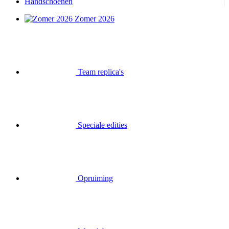
Handschoenen
Zomer 2026
Team replica's
Speciale edities
Opruiming
Waardebonnen
Inloggen
Zoek op
Mand