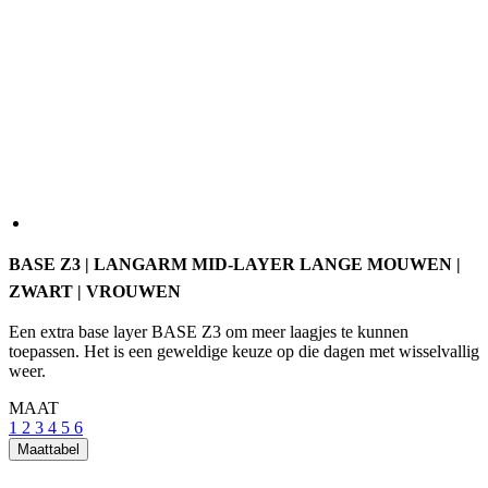
BASE Z3 | LANGARM MID-LAYER LANGE MOUWEN |
ZWART | VROUWEN
Een extra base layer BASE Z3 om meer laagjes te kunnen
toepassen. Het is een geweldige keuze op die dagen met wisselvallig
weer.
MAAT
1
2
3
4
5
6
Maattabel
Op voorraad > 5 pcs
voor verzending binnen 1 dag
Prijs
89 €
IN WINKELMAND
Detail produktu