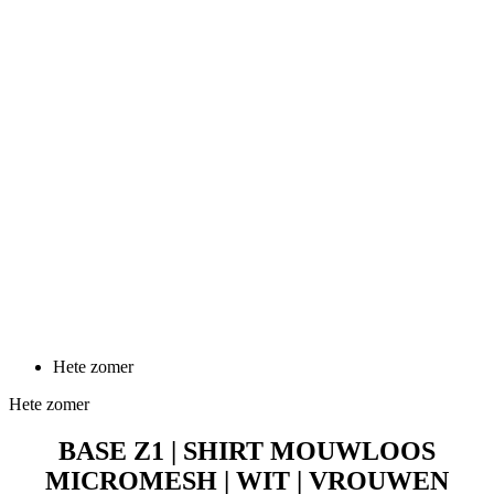
Hete zomer
Hete zomer
BASE Z1 | SHIRT MOUWLOOS
MICROMESH | WIT | VROUWEN
Prijs
44,90 €
BASE Z1 | Shirt korte mouwen DRYARN | wit | VROUWEN