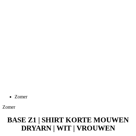
Zomer
Zomer
BASE Z1 | SHIRT KORTE MOUWEN
DRYARN | WIT | VROUWEN
Prijs
49,90 €
BASE Z1 | Base layer korte mouwen MERINO | grijs |
VROUWEN