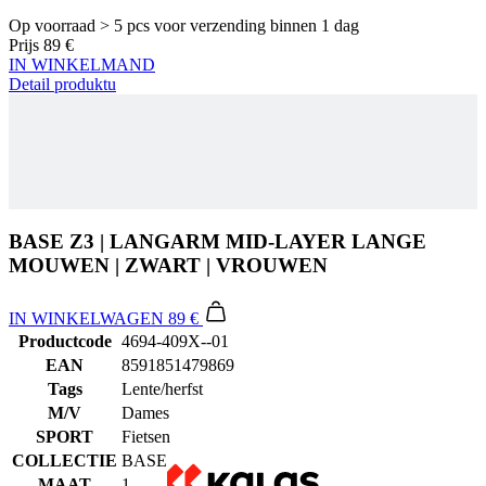
BASE Z3 | LANGARM MID-LAYER LANGE
MOUWEN | ZWART | VROUWEN
IN WINKELWAGEN
89 €
Productcode
4694-409X--01
EAN
8591851479869
Tags
Lente/herfst
M/V
Dames
SPORT
Fietsen
COLLECTIE
BASE
MAAT
1
Alternatieve producten
BASE Z1 | Shirt mouwloos MicroMesh | wit | VROUWEN