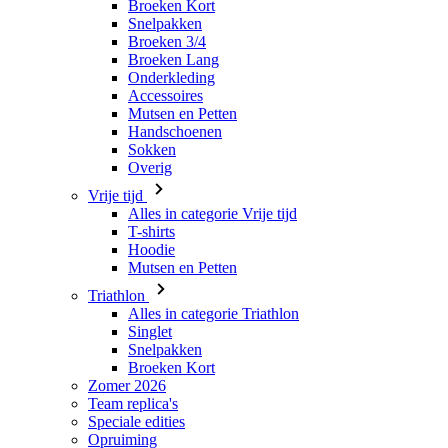
Accessoires
Mutsen en Petten
Handschoenen
Sokken
Overig
Vrije tijd
Alles in categorie Vrije tijd
T-shirts
Hoodie
Mutsen en Petten
Triathlon
Alles in categorie Triathlon
Singlet
Snelpakken
Broeken Kort
Zomer 2026
Team replica's
Speciale edities
Opruiming
Waardebonnen
Dames
Alles in categorie Dames
Fietsen