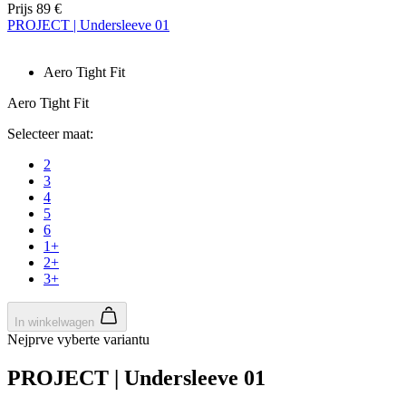
ap
Prijs
89 €
ba
PROJECT | Undersleeve 01
ta
id
a
do
Aero Tight Fit
wo
om
Aero Tight Fit
v
ge
Selecteer maat:
t
He
g
2
wi
3
g
4
n
wo
5
ka
6
vo
1+
e
vo
2+
b
3+
ee
st
ge
In winkelwagen
pa
Nejprve vyberte variantu
ipCountry
www.kalas.nl
1 jaar
Ge
la
PROJECT | Undersleeve 01
ge
sl
va