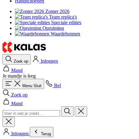
Handschoenen
Zomer 2026
Team replica's
Speciale edities
Opruiming
Waardebonnen
Inloggen
Zoek op
Mand
Je mandje is leeg
Bel
Menu
Sluit
Zoek op
Mand
Inloggen
Terug