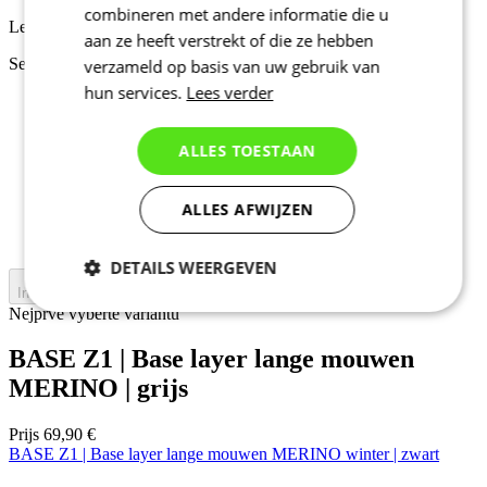
combineren met andere informatie die u
Lente/herfst
aan ze heeft verstrekt of die ze hebben
Selecteer maat:
verzameld op basis van uw gebruik van
hun services.
Lees verder
1
2
3
ALLES TOESTAAN
4
5
6
ALLES AFWIJZEN
7
8
DETAILS WEERGEVEN
In winkelwagen
Nejprve vyberte variantu
Noodzakelijk
Statistieken
BASE Z1 | Base layer lange mouwen
MERINO | grijs
Marketing
Functioneel
Prijs
69,90 €
BASE Z1 | Base layer lange mouwen MERINO winter | zwart
Niet geclassificeerd