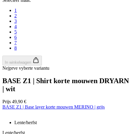
Selecteer maat:
1
2
3
4
5
6
7
8
In winkelwagen
Nejprve vyberte variantu
BASE Z1 | Shirt korte mouwen DRYARN
| wit
Prijs
49,90 €
BASE Z1 | Base layer korte mouwen MERINO | grijs
Lente/herfst
Lente/herfst