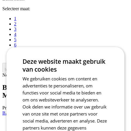
Selecteer maat:
1
2
3
4
5
6
7
8
Deze website maakt gebruik
van cookies
In winkelwagen
Nejprve vyberte variantu
We gebruiken cookies om content en
advertenties te personaliseren, om
BASE Z1 | Base layer korte mouwen
functies voor social media te bieden en
MERINO | grijs
om ons websiteverkeer te analyseren.
Ook delen we informatie over uw gebruik
Prijs
59,90 €
BASE Z1 | Base layer lange mouwen MERINO | grijs
van onze site met onze partners voor
social media, adverteren en analyse. Deze
partners kunnen deze gegevens
Lente/herfst