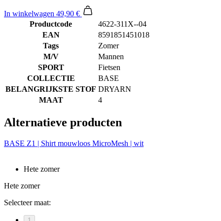
In winkelwagen
49,90 €
Productcode
4622-311X--04
EAN
8591851451018
Tags
Zomer
M/V
Mannen
SPORT
Fietsen
COLLECTIE
BASE
BELANGRIJKSTE STOF
DRYARN
MAAT
4
Alternatieve producten
BASE Z1 | Shirt mouwloos MicroMesh | wit
Hete zomer
Hete zomer
Selecteer maat:
1