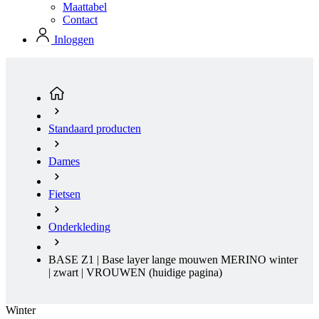
Maattabel
product[23977]
www.kalas.nl
11 maanden
Contact
4 weken
Inloggen
product[20000119]
www.kalas.nl
11 maanden
4 weken
product[80000515]
www.kalas.nl
11 maanden
4 weken
product[24143]
www.kalas.nl
11 maanden
4 weken
Standaard producten
product[24033]
www.kalas.nl
11 maanden
4 weken
Dames
product[24168]
www.kalas.nl
11 maanden
4 weken
Fietsen
product[80000027]
www.kalas.nl
11 maanden
4 weken
Onderkleding
product[80000041]
www.kalas.nl
11 maanden
4 weken
BASE Z1 | Base layer lange mouwen MERINO winter
product[20000860]
www.kalas.nl
11 maanden
4 weken
| zwart | VROUWEN
(huidige pagina)
product[24010]
www.kalas.nl
11 maanden
4 weken
Winter