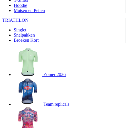
T-Shirts
product[80000905]
www.kalas.nl
1 jaar
Hoodie
Mutsen en Petten
product[80000903]
www.kalas.nl
1 jaar
product[80001034]
www.kalas.nl
1 jaar
TRIATHLON
product[80000951]
www.kalas.nl
1 jaar
Singlet
Snelpakken
product[80000046]
www.kalas.nl
1 jaar
Broeken Kort
product[24257]
www.kalas.nl
1 jaar
product[80001010]
www.kalas.nl
1 jaar
product[24293]
www.kalas.nl
1 jaar
product[80000922]
www.kalas.nl
1 jaar
Zomer 2026
product[80002188]
www.kalas.nl
1 jaar
product[80000997]
www.kalas.nl
1 jaar
product[80002564]
www.kalas.nl
1 jaar
product[80000040]
www.kalas.nl
1 jaar
Team replica's
product[24128]
www.kalas.nl
1 jaar
product[24135]
www.kalas.nl
1 jaar
product[80002191]
www.kalas.nl
1 jaar